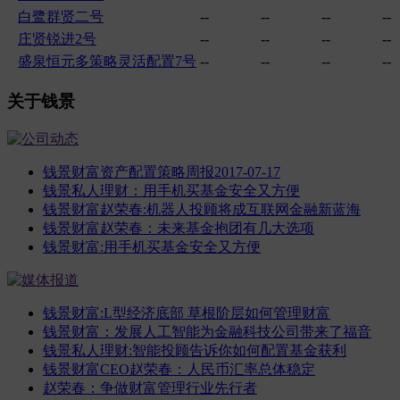
白鹭群贤二号
--
--
--
--
庄贤锐进2号
--
--
--
--
盛泉恒元多策略灵活配置7号
--
--
--
--
关于钱景
钱景财富资产配置策略周报2017-07-17
钱景私人理财：用手机买基金安全又方便
钱景财富赵荣春:机器人投顾将成互联网金融新蓝海
钱景财富赵荣春：未来基金抱团有几大选项
钱景财富:用手机买基金安全又方便
钱景财富:L型经济底部 草根阶层如何管理财富
钱景财富：发展人工智能为金融科技公司带来了福音
钱景私人理财:智能投顾告诉你如何配置基金获利
钱景财富CEO赵荣春：人民币汇率总体稳定
赵荣春：争做财富管理行业先行者