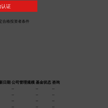
始认证
定合格投资者条件
新日期
公司管理规模
基金状态
咨询
--
--
--
--
--
--
--
--
--
--
--
--