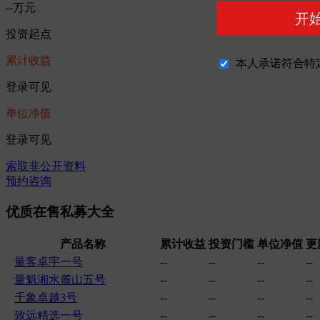
--万元
开
投资起点
累计收益
本人承诺符合特
登录可见
单位净值
登录可见
索取非公开资料
预约咨询
优质在售私募大全
产品名称
累计收益
投资门槛
单位净值
更
量客卓宇一号
--
--
--
--
量魁湘水麓山五号
--
--
--
--
千象卓越3号
--
--
--
--
致远精选一号
--
--
--
--