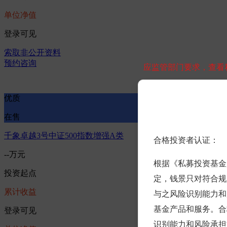
单位净值
登录可见
索取非公开资料
预约咨询
应监管部门要求，查看
优质
在售
千象卓越3号中证500指数增强A类
合格投资者认证：
--万元
根据《私募投资基金
投资起点
定，钱景只对符合规
累计收益
与之风险识别能力和
基金产品和服务。合
登录可见
识别能力和风险承担