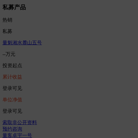
私募产品
热销
私募
量魁湘水麓山五号
--万元
投资起点
累计收益
登录可见
单位净值
登录可见
索取非公开资料
预约咨询
量客卓宇一号